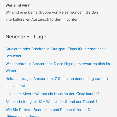
h
Wer sind wir?
e
Wir sind eine kleine Gruppe von Reisefreunden, die den
n
interkulturellen Austausch fördern möchten.
n
a
Neueste Beiträge
c
h
Studieren oder Arbeiten in Stuttgart: Tipps für internationale
:
Besucher
Weihnachten in Amsterdam: Diese Highlights erwarten dich im
Winter
Heiratsantrag in Amsterdam: 7 Spots, an denen du garantiert
ein Ja hörst
Luxus am Meer – Warum ein Haus an der Küste kaufen?
Bildbearbeitung mit KI – Wie ist der Stand der Technik?
Wie Sie Pullover Bedrucken und Personalisieren: Der
Ultimative Leitfaden