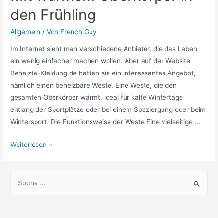
den Frühling
Allgemein
/ Von
French Guy
Im Internet sieht man verschiedene Anbieter, die das Leben
ein wenig einfacher machen wollen. Aber auf der Website
Beheizte-Kleidung.de hatten sie ein interessantes Angebot,
nämlich einen beheizbare Weste. Eine Weste, die den
gesamten Oberkörper wärmt, ideal für kalte Wintertage
entlang der Sportplätze oder bei einem Spaziergang oder beim
Wintersport. Die Funktionsweise der Weste Eine vielseitige …
Mit
Weiterlesen »
warmem
Oberkörper
S
in
u
den
c
Frühling
h