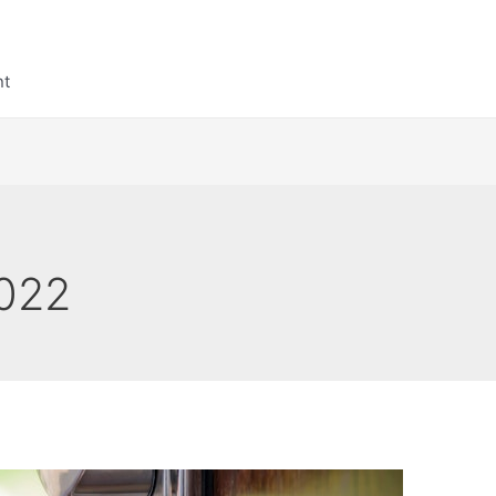
nt
022