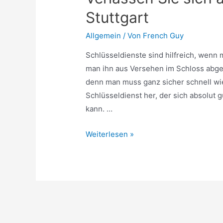
Stuttgart
Allgemein
/ Von
French Guy
Schlüsseldienste sind hilfreich, wenn
man ihn aus Versehen im Schloss abgebr
denn man muss ganz sicher schnell wi
Schlüsseldienst her, der sich absolut
kann. …
Verlassen
Weiterlesen »
Sie
sich
auf
den
Schlüsseldienst
Stuttgart