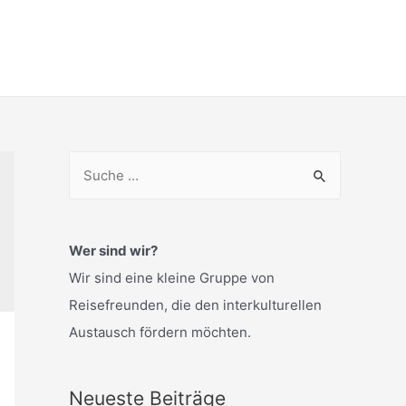
S
u
c
h
Wer sind wir?
e
Wir sind eine kleine Gruppe von
n
Reisefreunden, die den interkulturellen
n
Austausch fördern möchten.
a
c
Neueste Beiträge