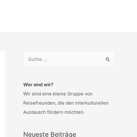
S
u
c
h
Wer sind wir?
e
Wir sind eine kleine Gruppe von
n
Reisefreunden, die den interkulturellen
n
Austausch fördern möchten.
a
c
Neueste Beiträge