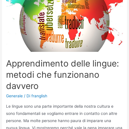
studenti?
I
maggiori
vantaggi
Apprendimento delle lingue:
metodi che funzionano
davvero
Generale
/ Di
franglish
Le lingue sono una parte importante della nostra cultura e
sono fondamentali se vogliamo entrare in contatto con altre
persone. Ma molte persone hanno paura di imparare una
nuova lingua. Vi mostreremo perché vale la pena imparare una