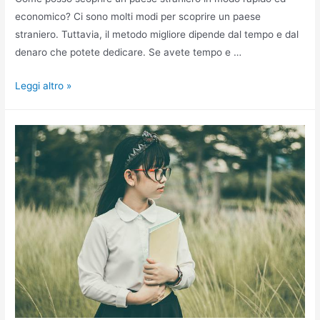
economico? Ci sono molti modi per scoprire un paese
straniero. Tuttavia, il metodo migliore dipende dal tempo e dal
denaro che potete dedicare. Se avete tempo e …
Come
Leggi altro »
scoprire
un
paese
affascinante
anche
con
un
budget
ridotto