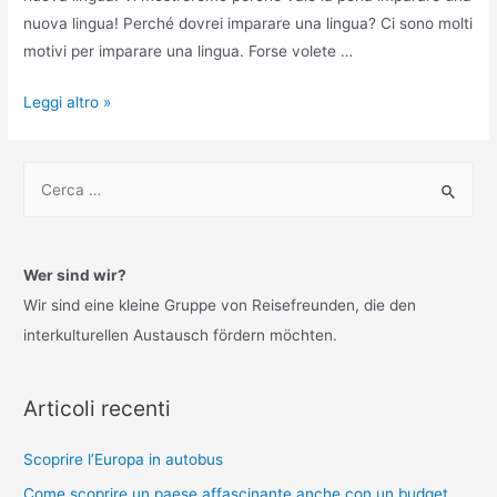
nuova lingua! Perché dovrei imparare una lingua? Ci sono molti
motivi per imparare una lingua. Forse volete …
Apprendimento
Leggi altro »
delle
lingue:
C
metodi
e
che
r
funzionano
c
davvero
Wer sind wir?
a
Wir sind eine kleine Gruppe von Reisefreunden, die den
:
interkulturellen Austausch fördern möchten.
Articoli recenti
Scoprire l’Europa in autobus
Come scoprire un paese affascinante anche con un budget