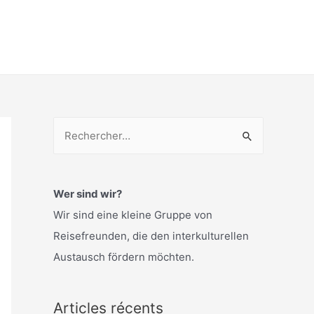
R
e
c
h
Wer sind wir?
e
Wir sind eine kleine Gruppe von
r
Reisefreunden, die den interkulturellen
c
Austausch fördern möchten.
h
e
Articles récents